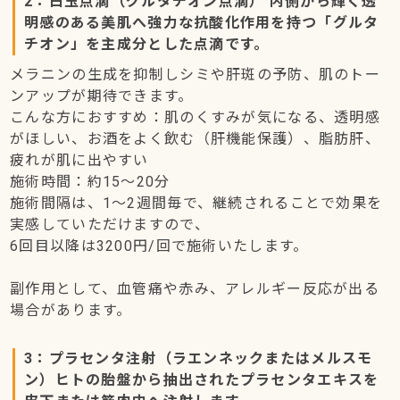
2：白玉点滴（グルタチオン点滴） 内側から輝く透
明感のある美肌へ強力な抗酸化作用を持つ「グルタ
チオン」を主成分とした点滴です。
メラニンの生成を抑制しシミや肝斑の予防、肌のトー
ンアップが期待できます。
こんな方におすすめ：肌のくすみが気になる、透明感
がほしい、お酒をよく飲む（肝機能保護）、脂肪肝、
疲れが肌に出やすい
施術時間：約15～20分
施術間隔は、1～2週間毎で、継続されることで効果を
実感していただけますので、
6回目以降は3200円/回で施術いたします。
副作用として、血管痛や赤み、アレルギー反応が出る
場合があります。
3：プラセンタ注射（ラエンネックまたはメルスモ
ン）ヒトの胎盤から抽出されたプラセンタエキスを