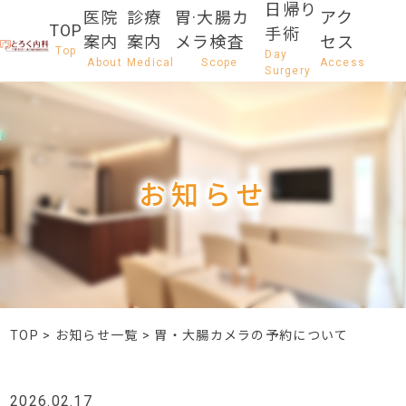
日帰り
医院
診療
胃·大腸カ
アク
TOP
手術
案内
案内
メラ検査
セス
お知らせ
TOP
>
お知らせ一覧
>
胃・大腸カメラの予約について
2026.02.17